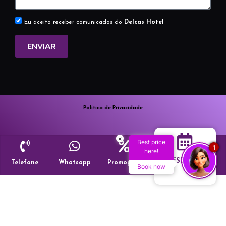
Eu aceito receber comunicados do
Delcas Hotel
ENVIAR
Política de Privacidade
×
Best price
1
here!
RESERVAR
Telefone
Whatsapp
Promoções
Book now