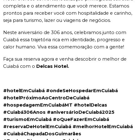
completa e o atendimento que você merece. Estamos 
prontos para receber você com hospitalidade e carinho, 
seja para turismo, lazer ou viagens de negócios.
Neste aniversário de 306 anos, celebramos junto com 
Cuiabá essa trajetória rica em identidade, progresso e 
calor humano. Viva essa comemoração com a gente!
Faça sua reserva agora e venha descobrir o melhor de 
Cuiabá com o 
Delcas
Hotel.
#hotelEmCuiabá #ondeSeHospedarEmCuiabá 
#hotelPróximoAoCentroDeCuiabá 
#hospedagemEmCuiabáMT #hotelDelcas 
#Cuiabá306Anos #aniversárioDeCuiabá2025 
#turismoEmCuiabá #oQueFazerEmCuiabá 
#reservaDeHotelEmCuiabá #melhorHotelEmCuiabá 
#CuiabáChapadaDosGuimarães 